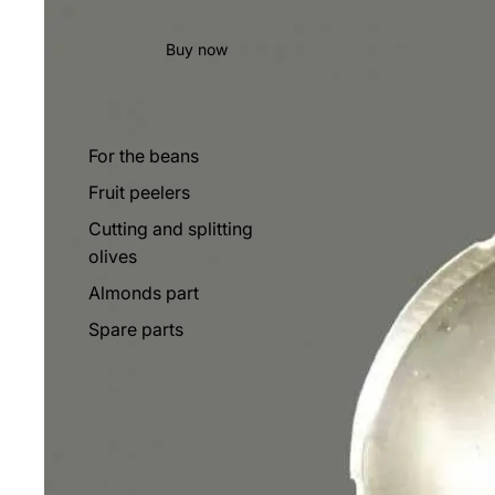
Buy now
For the beans
Fruit peelers
Cutting and splitting
olives
Almonds part
Spare parts